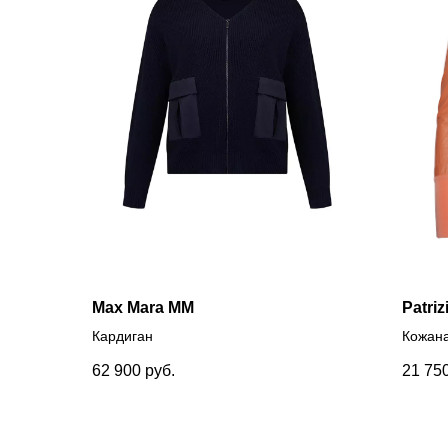
Max Mara MM
Patriz
Кардиган
Кожана
62 900
руб.
21 75