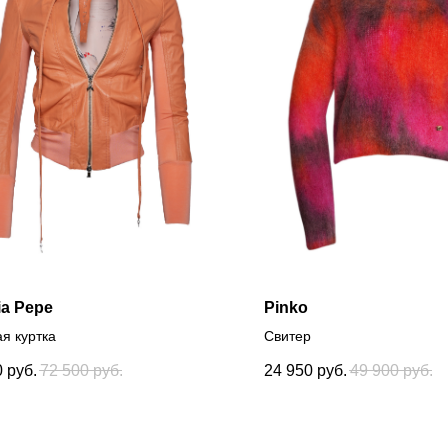
ia Pepe
Pinko
я куртка
Свитер
0
руб.
72 500
руб.
24 950
руб.
49 900
руб.